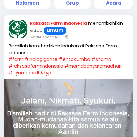
Halaman
Grup
Acara
menambahkan
Raksasa Farm Indonesia
video
Umum
setahun yang lalu
-
Bismillah kami hadirkan Indukan di Raksasa Farm
Indonesia
#farm
#indiogigante
#entokjumbo
#shamo
#raksasafarmindonesia
#marhabanyaramadhan
#ayammardi
#fyp