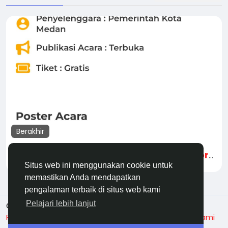
Berakhir
Bebas biaya kirim Medan Investment Forum
Situs web ini menggunakan cookie untuk
memastikan Anda mendapatkan
pengalaman terbaik di situs web kami
Pelajari lebih lanjut
© 2026 OneTouch
Indonesia
Privasi
Ketentuan
Tentang Onetouch
Hubungi kami