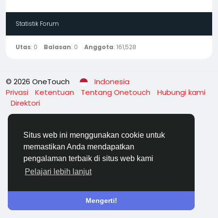
Statistik Forum
Utas
: 0
Balasan
: 0
Anggota
: 161,528
© 2026 OneTouch
Indonesia
Privasi
Ketentuan
Tentang Onetouch
Hubungi kami
Direktori
Situs web ini menggunakan cookie untuk
memastikan Anda mendapatkan
pengalaman terbaik di situs web kami
Pelajari lebih lanjut
Mengerti!