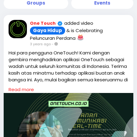
Groups
Events
added video
One Touch
Gaya Hidup
& is Celebrating
Peluncuran Perdana
3 years ago
-
Hai para pengguna OneTouch! Kami dengan
gembira menghadirkan aplikasi OneTouch sebagai
wadah untuk seluruh komunitas di Indonesia. Terima
kasih atas minatmu terhadap aplikasi buatan anak
bangsa ini. Ayo, mulai bagikan semua keseruanmu di
OneTouch dengan hashtag
#AllInOneActivity
dan
Read more
nikmati bonus hadiah saldo khusus untukmu saat
peluncuran perdana aplikasi ini. Semangat!