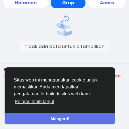
Halaman
Grup
Acara
Tidak ada data untuk ditampilkan
© 2026 OneTouch
Indonesia
Privasi
Ketentuan
Tentang Onetouch
Hubungi kami
Situs web ini menggunakan cookie untuk
Direktori
memastikan Anda mendapatkan
pengalaman terbaik di situs web kami
Pelajari lebih lanjut
Mengerti!