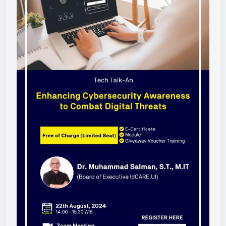
t=YV9AK.1908M2.071DD87F5088846C6F6AEC2ED5D98
021&d=https%3a%2f%2fbit.ly%2fTechTalk-
an&h=F1D77369EDF171A31F8B948564ABD4C21B2DCD1E
&i=1908m3