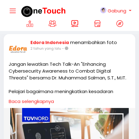
Gabung
menambahkan foto
Edora Indonesia
2 tahun yang lalu
-
Jangan lewatkan Tech Talk-An "Enhancing
Cybersecurity Awareness to Combat Digital
Threats" bersama Dr. Muhammad Salman, S.T., M.IT.
Pelajari bagaimana meningkatkan kesadaran
cybersecurity untuk melindungi aset digital Anda
Baca selengkapnya
dari ancaman yang terus berkembang secara
GRATIS.
Segera daftar di sini
https://www.tuev-nord.de/p/t/nl?